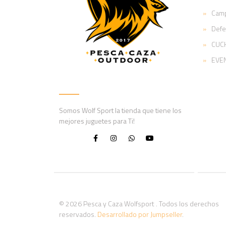
Cam
Def
CUCH
EVE
Somos Wolf Sport la tienda que tiene los
mejores juguetes para Ti!
© 2026 Pesca y Caza Wolfsport . Todos los derechos
reservados.
Desarrollado por Jumpseller
.