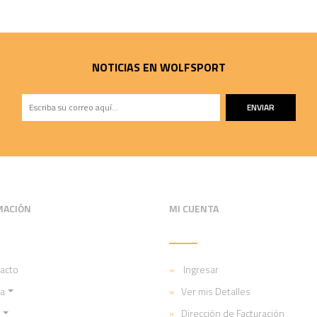
NOTICIAS EN WOLFSPORT
ENVIAR
MACIÓN
MI CUENTA
acto
Ingresar
a
Ver mis Detalles
Dirección de Facturación