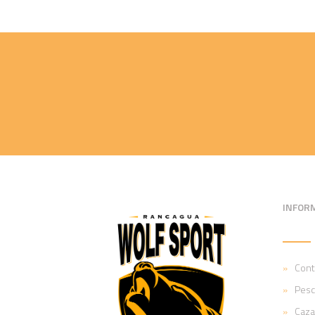
INFOR
Cont
Pesc
Caza