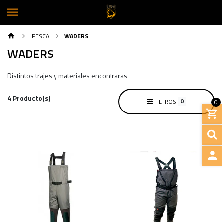
PESCA
WADERS
WADERS
Distintos trajes y materiales encontraras
4 Producto(s)
0
FILTROS
0
INGRE