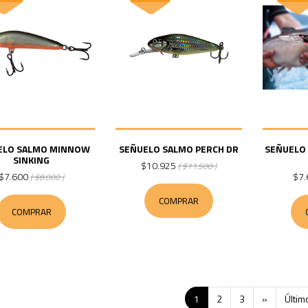
ELO SALMO MINNOW
SEÑUELO SALMO PERCH DR
SEÑUELO
SINKING
$10.925
( $11.500 )
$7.600
$7.
( $8.000 )
COMPRAR
COMPRAR
1
2
3
»
Últim