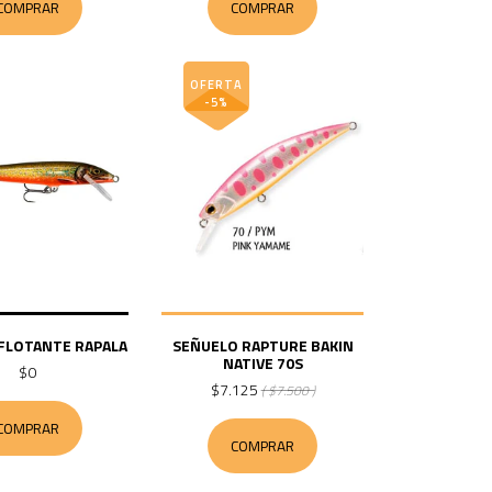
COMPRAR
COMPRAR
OFERTA
-5%
FLOTANTE RAPALA
SEÑUELO RAPTURE BAKIN
NATIVE 70S
$0
$7.125
( $7.500 )
COMPRAR
COMPRAR