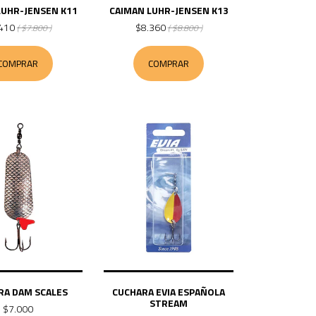
LUHR-JENSEN K11
CAIMAN LUHR-JENSEN K13
410
$8.360
( $7.800 )
( $8.800 )
COMPRAR
COMPRAR
RA DAM SCALES
CUCHARA EVIA ESPAÑOLA
STREAM
$7.000