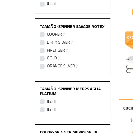
RBS
1
#2
1
SYB
1
SYR
1
TAMAÑO-SPINNER SAVAGE ROTEX
COOPER
1
OF
DIRTY SILVER
1
FIRETIGER
1
GOLD
1
ORANGE SILVER
1
TAMAÑO-SPINNER MEPPS AGLIA
PLATIUM
#2
1
CUCH
#3
1
$
COLOR-SPINNER MEPPS AGLIA