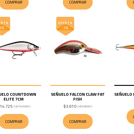
COMPRAR
COMPRAR
ERTA
OFERTA
-5%
-5%
UELO COUNTDOWN
SEÑUELO FALCON CLAW FAT
SEÑUELO 
ELITE 7CM
FISH
14.725
$3.610
( $15.500 )
( $3.800 )
COMPRAR
COMPRAR