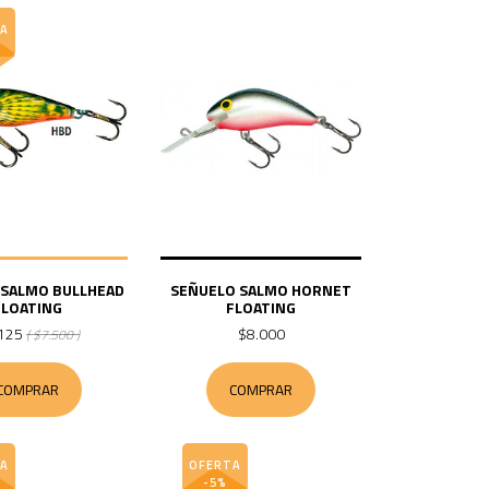
A
 SALMO BULLHEAD
SEÑUELO SALMO HORNET
FLOATING
FLOATING
125
$8.000
( $7.500 )
COMPRAR
COMPRAR
A
OFERTA
-5%