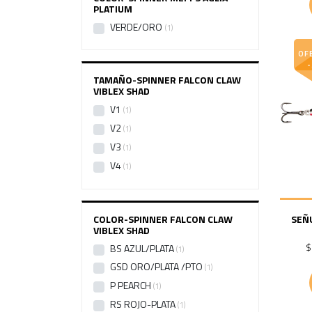
PLATIUM
VERDE/ORO
1
OF
TAMAÑO-SPINNER FALCON CLAW
VIBLEX SHAD
V1
1
V2
1
V3
1
V4
1
COLOR-SPINNER FALCON CLAW
SEÑ
VIBLEX SHAD
$
BS AZUL/PLATA
1
GSD ORO/PLATA /PTO
1
P PEARCH
1
RS ROJO-PLATA
1