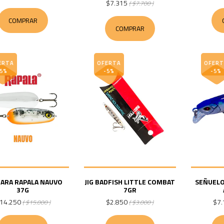
$7.315
( $7.700 )
COMPRAR
COMPRAR
ERTA
OFERTA
OFERT
-5%
-5%
-5%
ARA RAPALA NAUVO
JIG BADFISH LITTLE COMBAT
SEÑUELO
37G
7GR
14.250
$2.850
$7.
( $15.000 )
( $3.000 )