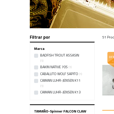
Filtrar por
51 Prod
Marca
BADFISH TROUT ASSASIN
OF
1
BAKIN NATIVE 70S
1
CABALLITO WOLF SAPITO
1
CAIMAN LUHR-JENSEN K11
1
CAIMAN LUHR-JENSEN K13
1
CAIMAN RAPTURE PRO
DIAVEL AREA CRANK
1
TAMAÑO-Spinner FALCON CLAW