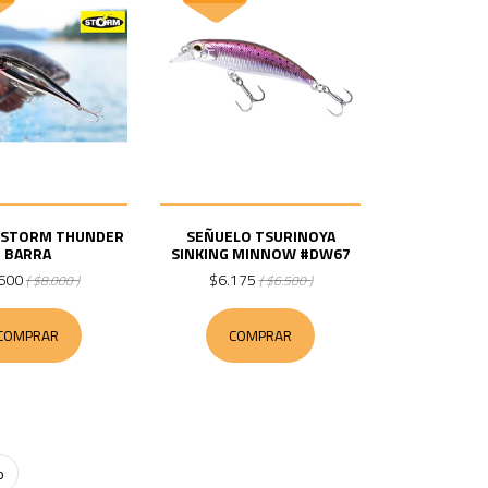
 STORM THUNDER
SEÑUELO TSURINOYA
BARRA
SINKING MINNOW #DW67
600
$6.175
( $8.000 )
( $6.500 )
COMPRAR
COMPRAR
o