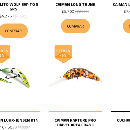
LITO WOLF SAPITO 5
CAIMAN LONG TRUNK
CAIMAN 
GRS
$5.700
$7.
( $6.000 )
$4.275
( $4.500 )
COMPRAR
COMPRAR
ERTA
OFERTA
-5%
-5%
N LUHR-JENSEN K14
CAIMAN RAPTURE PRO
CUCHA
DIAVEL AREA CRANK
10.450
( $11.000 )