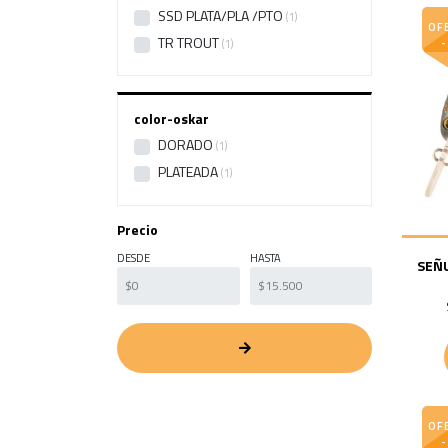
SSD PLATA/PLA /PTO
1
OF
TR TROUT
1
color-oskar
DORADO
1
PLATEADA
1
Precio
DESDE
HASTA
SEÑ
OF