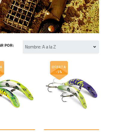
R POR:
A
OFERTA
-5%