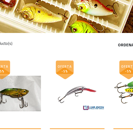
ucto(s)
ORDENA
ERTA
OFERTA
OFERT
-5%
-5%
-5%