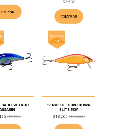
$2.500
COMPRAR
COMPRAR
A
OFERTA
-5%
 BADFISH TROUT
SEÑUELO COUNTDOWN
ASSASIN
ELITE 5CM
125
$13.205
( $7.500 )
( $13.900 )