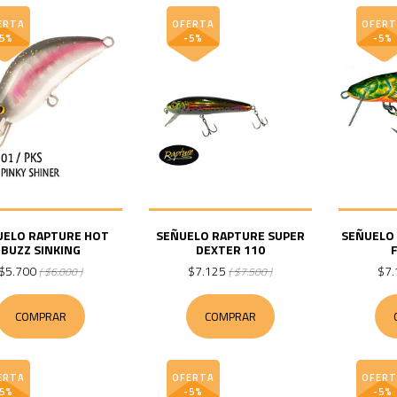
ERTA
OFERTA
OFERT
-5%
-5%
-5%
UELO RAPTURE HOT
SEÑUELO RAPTURE SUPER
SEÑUELO
BUZZ SINKING
DEXTER 110
$5.700
$7.125
$7.
( $6.000 )
( $7.500 )
COMPRAR
COMPRAR
ERTA
OFERTA
OFERT
-5%
-5%
-5%