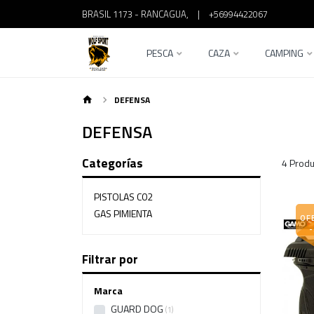
BRASIL 1173 - RANCAGUA,
|
+56994422067
PESCA
CAZA
CAMPING
DEFENSA
DEFENSA
Categorías
4 Produ
PISTOLAS C02
GAS PIMIENTA
OF
Filtrar por
Marca
GUARD DOG
1