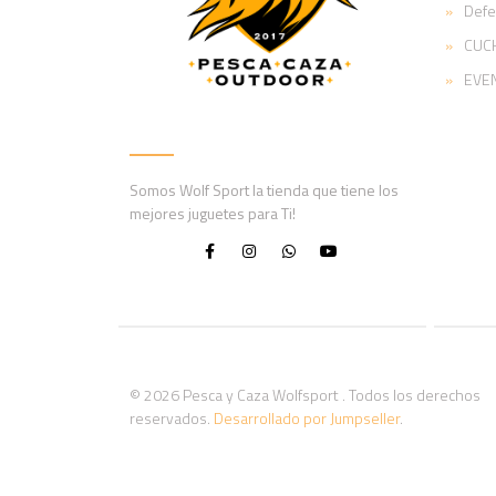
Def
CUCH
EVE
Somos Wolf Sport la tienda que tiene los
mejores juguetes para Ti!
© 2026 Pesca y Caza Wolfsport . Todos los derechos
reservados.
Desarrollado por Jumpseller
.