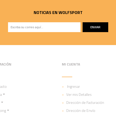
NOTICIAS EN WOLFSPORT
ENVIAR
MACIÓN
MI CUENTA
acto
Ingresar
a
Ver mis Detalles
Dirección de Facturación
ping
Dirección de Envío