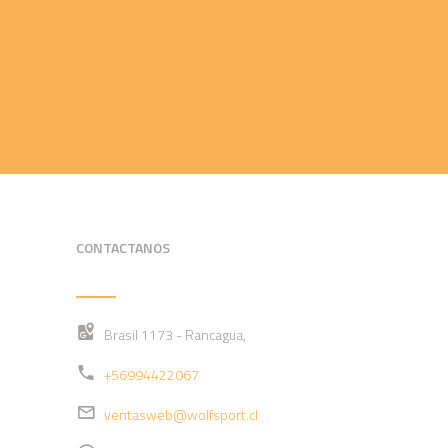
CONTACTANOS
Brasil 1173 - Rancagua,
+56994422067
ventasweb@wolfsport.cl