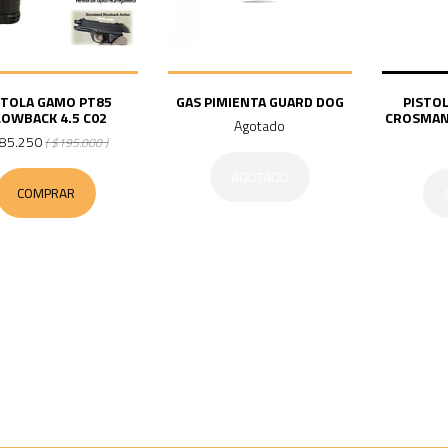
STOLA GAMO PT85
GAS PIMIENTA GUARD DOG
PISTO
LOWBACK 4.5 C02
CROSMAN
Agotado
85.250
( $195.000 )
AGOTADO
COMPRAR