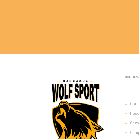
INFOR
Cont
Pesc
Caza
Cam