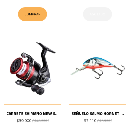
COMPRAR
AGOTADO
CARRETE SHIMANO NEW S...
SEÑUELO SALMO HORNET ...
$39.900
$7.410
( $42.000 )
( $7.800 )