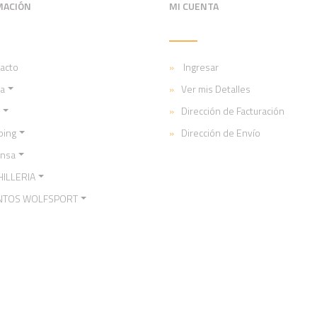
MACIÓN
MI CUENTA
acto
Ingresar
a
Ver mis Detalles
Dirección de Facturación
ping
Dirección de Envío
ensa
ILLERIA
NTOS WOLFSPORT