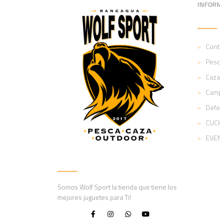
INFOR
Cont
Pesc
Caza
Cam
Def
CUCH
EVE
Somos Wolf Sport la tienda que tiene los
mejores juguetes para Ti!