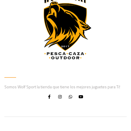
Somos Wolf Sport la tienda que tiene los mejores juguetes para Ti!