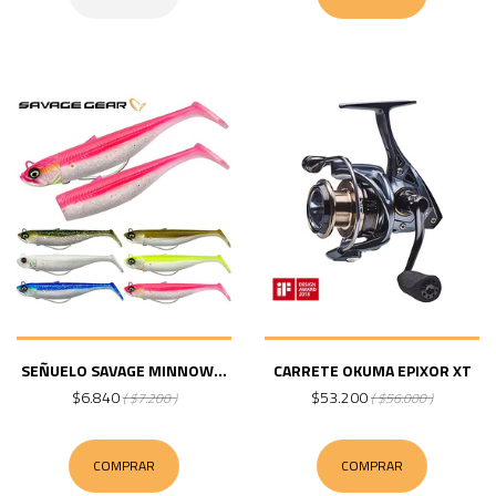
SEÑUELO SAVAGE MINNOW...
CARRETE OKUMA EPIXOR XT
$6.840
$53.200
( $7.200 )
( $56.000 )
COMPRAR
COMPRAR