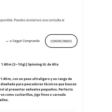
isponible. Puedes enviarnos una consulta al
← o Seguir Comprando
CONTACTANOS
F
1.80 m (2–10 g) | Spinning UL de Alta
 1.80 m, con un peso ultraligero y un rango de
á diseñada para pescadores técnicos que buscan
trol al presentar señuelos pequeños. Perfecta
os como cucharillas, jigs finos o carnada
elles.