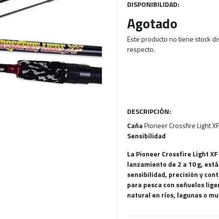
DISPONIBILIDAD:
Agotado
Este producto no tiene stock d
respecto.
DESCRIPCIÓN:
Caña
Pioneer Crossfire Light X
Sensibilidad
La Pioneer Crossfire Light XF
lanzamiento de 2 a 10 g, est
sensibilidad, precisión y con
para pesca con señuelos liger
natural en ríos, lagunas o mu