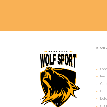
INFOR
Cont
Pesc
Caza
Cam
Def
CUCH