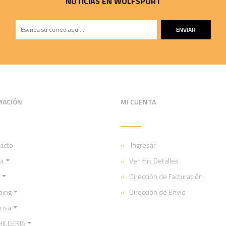
NOTICIAS EN WOLFSPORT
ENVIAR
MACIÓN
MI CUENTA
acto
Ingresar
a
Ver mis Detalles
Dirección de Facturación
ping
Dirección de Envío
ensa
ILLERIA