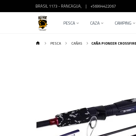
BRASIL 1173 - RANCAGUA,
|
+56994422067
PESCA
CAZA
CAMPING
PESCA
CAÑAS
CAÑA PIONEER CROSSFIRE