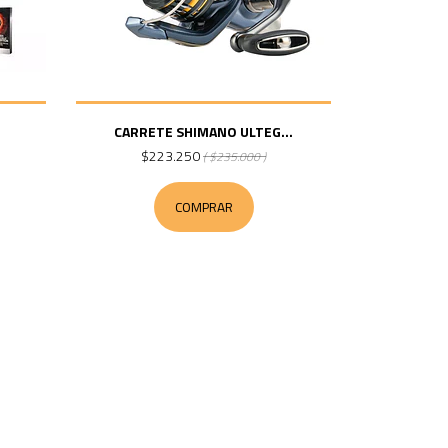
CARRETE SHIMANO ULTEG...
$223.250
( $235.000 )
COMPRAR