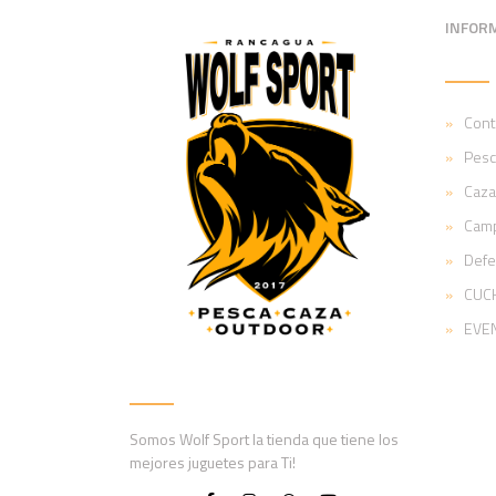
INFOR
Cont
Pesc
Caza
Cam
Def
CUCH
EVE
Somos Wolf Sport la tienda que tiene los
mejores juguetes para Ti!