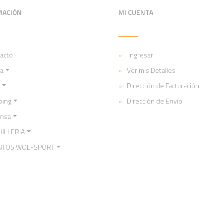
MACIÓN
MI CUENTA
acto
Ingresar
a
Ver mis Detalles
Dirección de Facturación
ping
Dirección de Envío
ensa
ILLERIA
NTOS WOLFSPORT