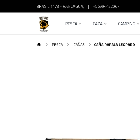
BRASIL 1173 - RANCAGUA,
|
+56994422067
PESCA
CAZA
CAMPING
PESCA
CAÑAS
CAÑA RAPALA LEOPARD