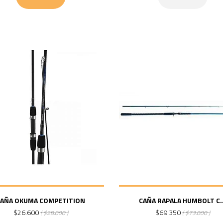
CAÑA OKUMA COMPETITION
CAÑA RAPALA HUMBOLT C..
$26.600
$69.350
( $28.000 )
( $73.000 )