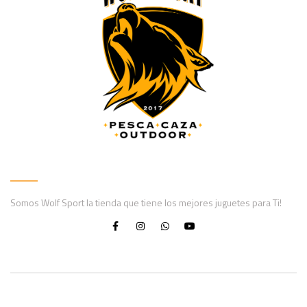
Somos Wolf Sport la tienda que tiene los mejores juguetes para Ti!