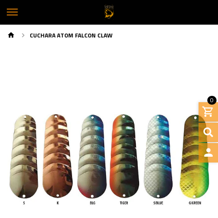
CUCHARA ATOM FALCON CLAW
0
INGRE