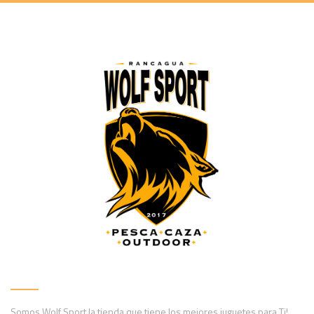
Somos Wolf Sport la tienda que tiene los mejores juguetes para Ti!