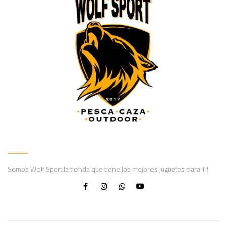
Somos Wolf Sport la tienda que tiene los mejores juguetes para Ti!