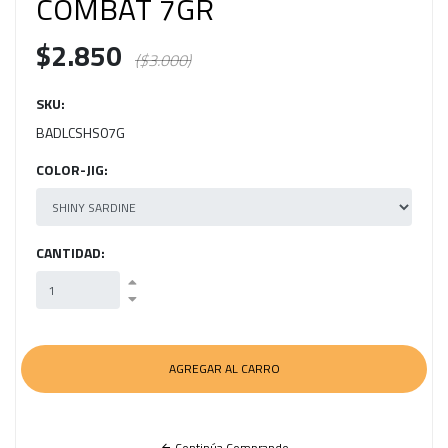
COMBAT 7GR
$2.850
($3.000)
SKU:
BADLCSHS07G
COLOR-JIG:
CANTIDAD:
Continúa Comprando