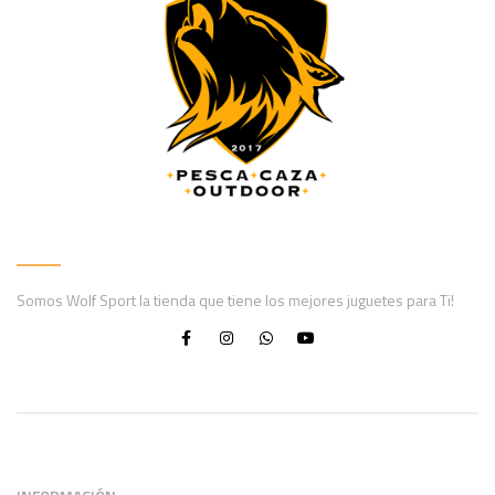
Somos Wolf Sport la tienda que tiene los mejores juguetes para Ti!