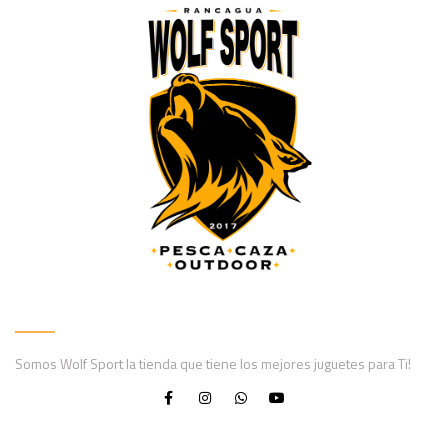
Somos Wolf Sport la tienda que tiene los mejores juguetes para Ti!