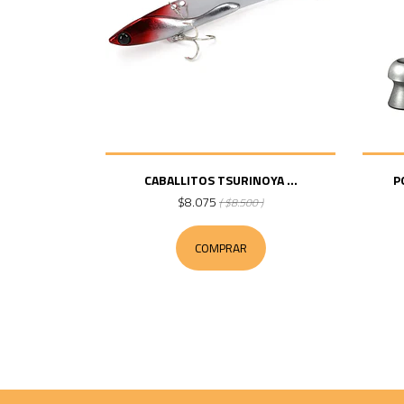
CABALLITOS TSURINOYA ...
P
$8.075
( $8.500 )
COMPRAR