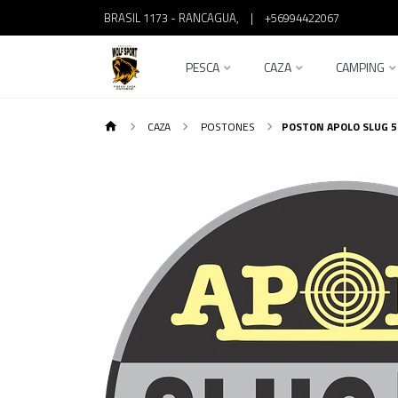
BRASIL 1173 - RANCAGUA,
|
+56994422067
PESCA
CAZA
CAMPING
CAZA
POSTONES
POSTON APOLO SLUG 5