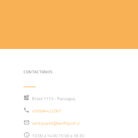
CONTACTANOS
Brasil 1173 - Rancagua,
+56994422067
ventasweb@wolfsport.cl
10:00 a 14:00 15:00 a 18:30