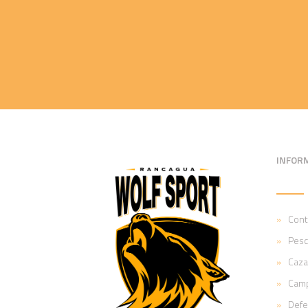
INFOR
Cont
Pesc
Caza
Cam
Def