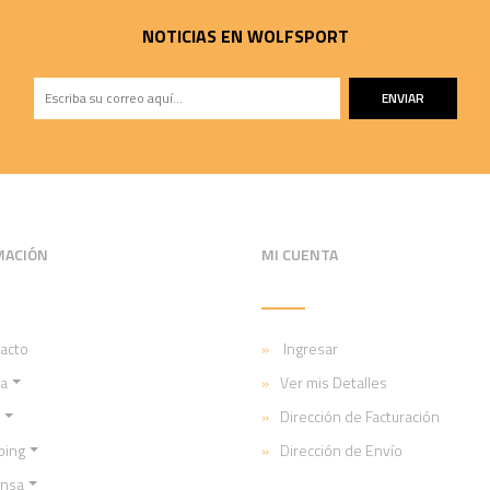
NOTICIAS EN WOLFSPORT
ENVIAR
MACIÓN
MI CUENTA
acto
Ingresar
a
Ver mis Detalles
Dirección de Facturación
ping
Dirección de Envío
ensa