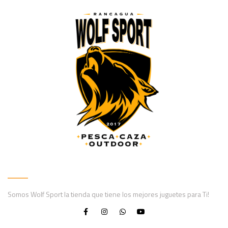
Somos Wolf Sport la tienda que tiene los mejores juguetes para Ti!