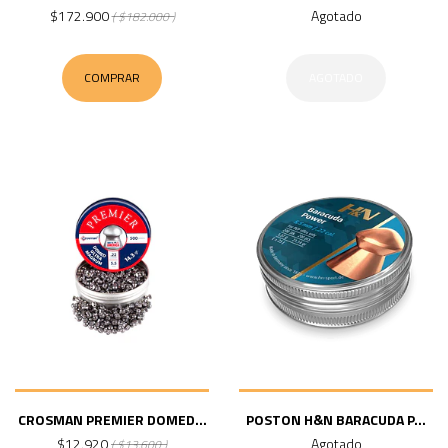
$172.900
Agotado
( $182.000 )
COMPRAR
AGOTADO
CROSMAN PREMIER DOMED...
POSTON H&N BARACUDA P...
$12.920
Agotado
( $13.600 )