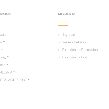
MACIÓN
MI CUENTA
acto
Ingresar
a
Ver mis Detalles
Dirección de Facturación
ping
Dirección de Envío
ensa
ILLERIA
NTOS WOLFSPORT