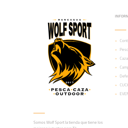
INFOR
Cont
Pesc
Caza
Cam
Def
CUCH
EVE
Somos Wolf Sport la tienda que tiene los