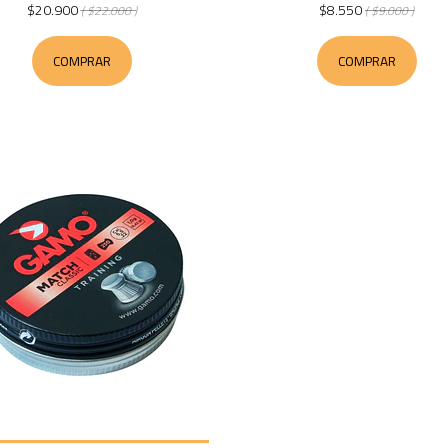
$20.900
$8.550
( $22.000 )
( $9.000 )
COMPRAR
COMPRAR