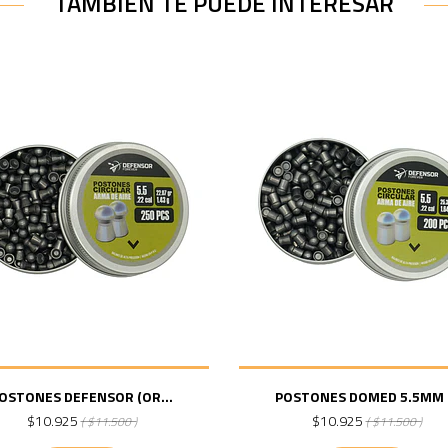
TAMBIÉN TE PUEDE INTERESAR
OSTONES DEFENSOR (OR...
POSTONES DOMED 5.5MM .
$10.925
$10.925
( $11.500 )
( $11.500 )