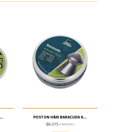
..
POSTON H&N BARACUDA 6...
$8.075
( $8.500 )