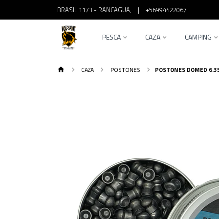
BRASIL 1173 - RANCAGUA,
|
+56994422067
PESCA
CAZA
CAMPING
CAZA
POSTONES
POSTONES DOMED 6.3