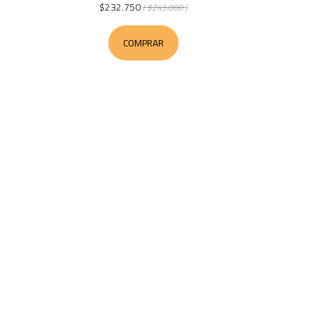
$232.750
( $245.000 )
COMPRAR