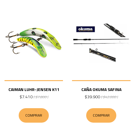
CAIMAN LUHR-JENSEN K11
CAÑA OKUMA SAFINA
$7.410
$39.900
( $7.800 )
( $42.000 )
COMPRAR
COMPRAR