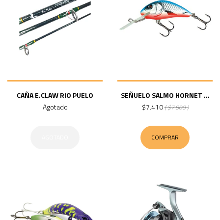
CAÑA E.CLAW RIO PUELO
SEÑUELO SALMO HORNET ...
Agotado
$7.410
( $7.800 )
AGOTADO
COMPRAR