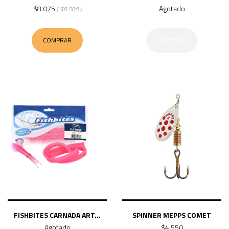
$8.075
Agotado
( $8.500 )
COMPRAR
AGOTADO
FISHBITES CARNADA ART...
SPINNER MEPPS COMET
Agotado
$4.550