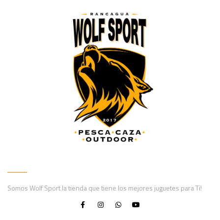
Somos Wolf Sport la tienda que tiene los mejores juguetes para Ti!