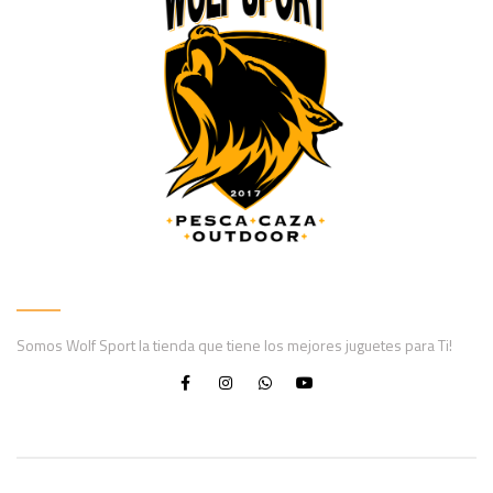
Somos Wolf Sport la tienda que tiene los mejores juguetes para Ti!