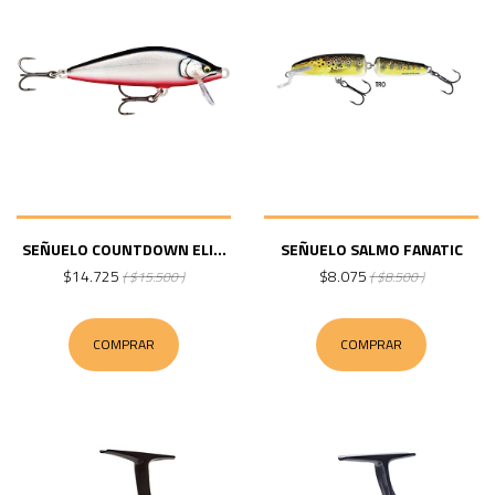
SEÑUELO COUNTDOWN ELI...
SEÑUELO SALMO FANATIC
$14.725
$8.075
( $15.500 )
( $8.500 )
COMPRAR
COMPRAR