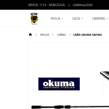
BRASIL 1173 - RANCAGUA,
|
+56994422067
PESCA
CAZA
CAMPING
PESCA
CAÑAS
CAÑA OKUMA SAFINA