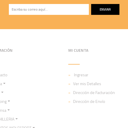
ENVIAR
MACIÓN
MI CUENTA
acto
Ingresar
a
Ver mis Detalles
Dirección de Facturación
ping
Dirección de Envío
ensa
ILLERIA
NTOS WOLFSPORT