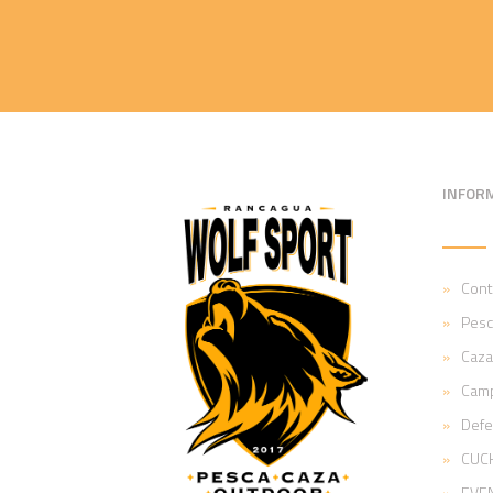
INFOR
Cont
Pesc
Caza
Cam
Def
CUCH
EVE