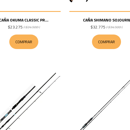
CAÑA OKUMA CLASSIC PR...
CAÑA SHIMANO SOJOURN
$23.275
$32.775
( $24.500 )
( $34.500 )
COMPRAR
COMPRAR