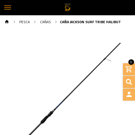
PESCA
CAÑAS
CAÑA JACKSON SURF TRIBE HALIBUT
0
INGRE