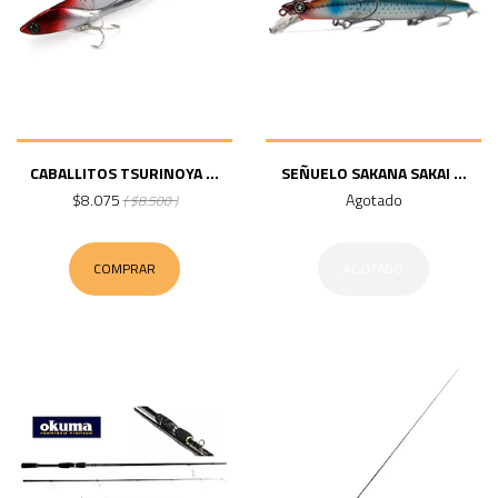
CABALLITOS TSURINOYA ...
SEÑUELO SAKANA SAKAI ...
$8.075
Agotado
( $8.500 )
COMPRAR
AGOTADO