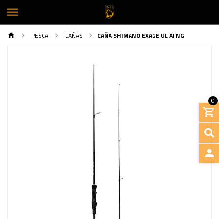
PESCA
CAÑAS
CAÑA SHIMANO EXAGE UL AJING
0
Previous
Next
INGRE