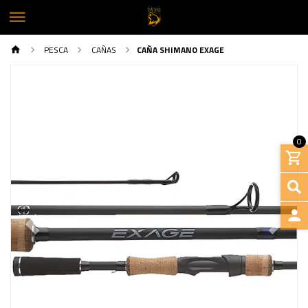
PESCA
CAÑAS
CAÑA SHIMANO EXAGE
0
Previous
Next
INGRE