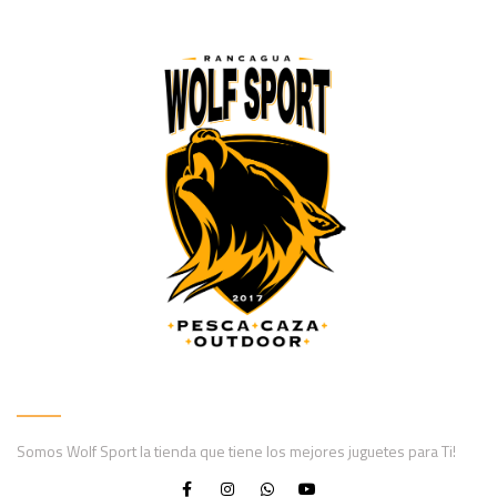
Somos Wolf Sport la tienda que tiene los mejores juguetes para Ti!