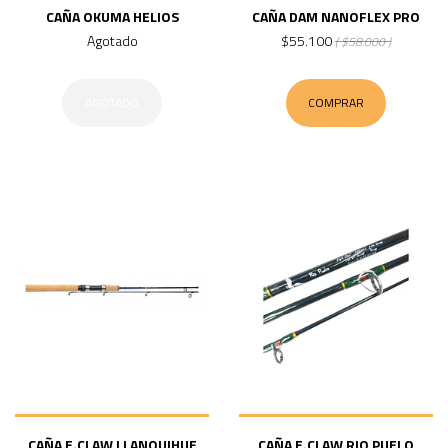
CAÑA OKUMA HELIOS
CAÑA DAM NANOFLEX PRO
Agotado
$55.100
( $58.000 )
AGOTADO
COMPRAR
CAÑA E.CLAW LLANQUIHUE
CAÑA E.CLAW RIO PUELO