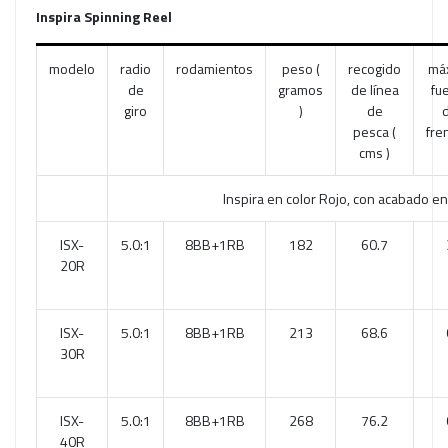
Inspira Spinning Reel
modelo
radio
rodamientos
peso (
recogido
má
de
gramos
de línea
fu
giro
)
de
pesca (
fre
cms )
Inspira en color Rojo, con acabado e
ISX-
5.0:1
8BB+1RB
182
60.7
20R
ISX-
5.0:1
8BB+1RB
213
68.6
30R
ISX-
5.0:1
8BB+1RB
268
76.2
40R