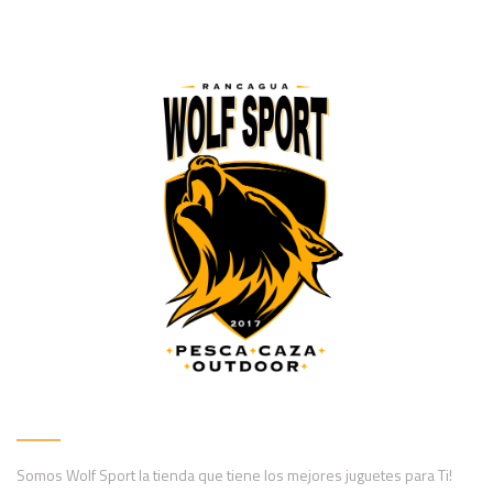
Somos Wolf Sport la tienda que tiene los mejores juguetes para Ti!