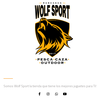
Somos Wolf Sport la tienda que tiene los mejores juguetes para Ti!