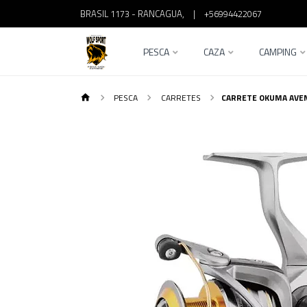
BRASIL 1173 - RANCAGUA,
|
+56994422067
PESCA
CAZA
CAMPING
PESCA
CARRETES
CARRETE OKUMA AVE