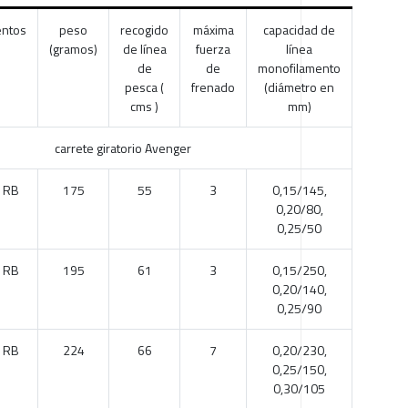
entos
peso
recogido
máxima
capacidad de
(gramos)
de línea
fuerza
línea
de
de
monofilamento
pesca (
frenado
(diámetro en
cms )
mm)
carrete giratorio Avenger
1RB
175
55
3
0,15/145,
0,20/80,
0,25/50
1RB
195
61
3
0,15/250,
0,20/140,
0,25/90
1RB
224
66
7
0,20/230,
0,25/150,
0,30/105