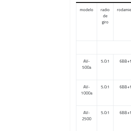
modelo
radio
rodami
de
giro
AV-
5.0:1
6BB+
500a
AV-
5.0:1
6BB+
1000a
AV-
5.0:1
6BB+
2500