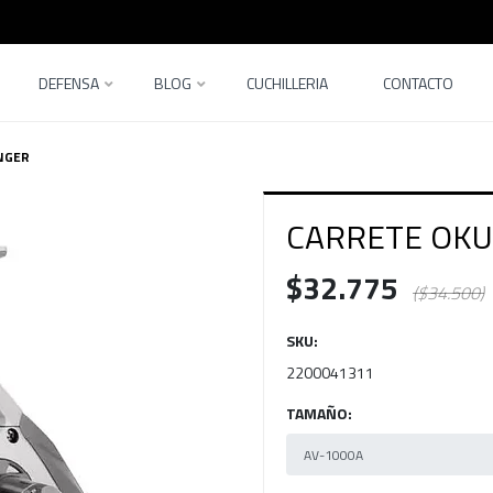
DEFENSA
BLOG
CUCHILLERIA
CONTACTO
NGER
CARRETE OK
$32.775
($34.500)
SKU:
2200041311
TAMAÑO: