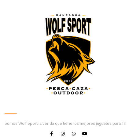
Somos Wolf Sport la tienda que tiene los mejores juguetes para Ti!