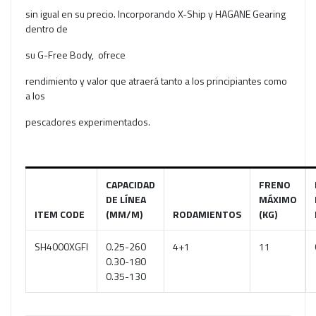
sin igual en su precio. Incorporando X-Ship y HAGANE Gearing
dentro de
su G-Free Body, ofrece
rendimiento y valor que atraerá tanto a los principiantes como
a los
pescadores experimentados.
CAPACIDAD
FRENO
DE LÍNEA
MÁXIMO
ITEM CODE
(MM/M)
RODAMIENTOS
(KG)
SH4000XGFI
0.25-260
4+1
11
0.30-180
0.35-130