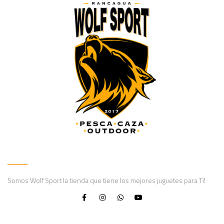
Somos Wolf Sport la tienda que tiene los mejores juguetes para Ti!