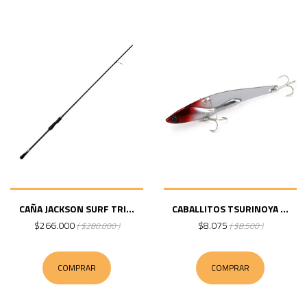
CAÑA JACKSON SURF TRI...
CABALLITOS TSURINOYA ...
$266.000
$8.075
( $280.000 )
( $8.500 )
COMPRAR
COMPRAR