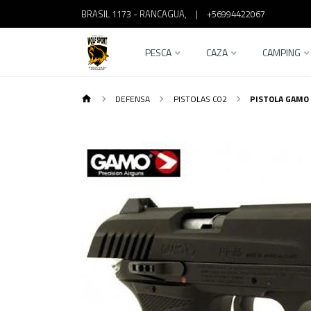
BRASIL 1173 - RANCAGUA,
|
+56994422067
PESCA
CAZA
CAMPING
DEFENSA
PISTOLAS C02
PISTOLA GAMO 