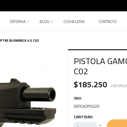
DEFENSA
BLOG
CUCHILLERIA
CONTACTO
PT85 BLOWBACK 4.5 C02
PISTOLA GAM
C02
$185.250
( $195.0
SKU:
DEPCAZPIS020
CANTIDAD: