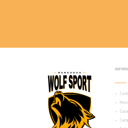
INFOR
Cont
Pesc
Caza
Cam