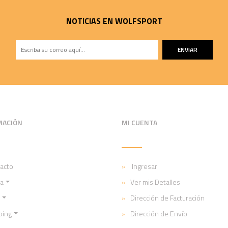
NOTICIAS EN WOLFSPORT
ENVIAR
MACIÓN
MI CUENTA
acto
Ingresar
a
Ver mis Detalles
Dirección de Facturación
ping
Dirección de Envío