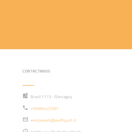
CONTACTANOS
Brasil 1173 - Rancagua,
+56994422067
ventasweb@wolfsport.cl
10:00 a 14:00 15:00 a 18:30