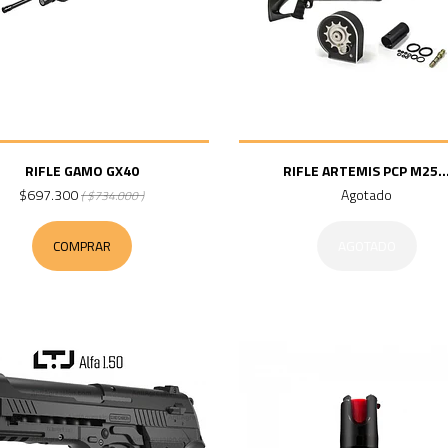
RIFLE GAMO GX40
RIFLE ARTEMIS PCP M25..
$697.300
Agotado
( $734.000 )
COMPRAR
AGOTADO