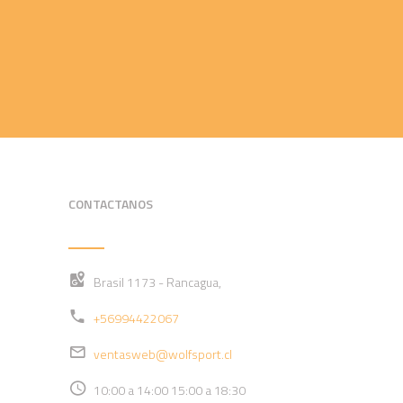
CONTACTANOS
Brasil 1173 - Rancagua,
+56994422067
ventasweb@wolfsport.cl
10:00 a 14:00 15:00 a 18:30