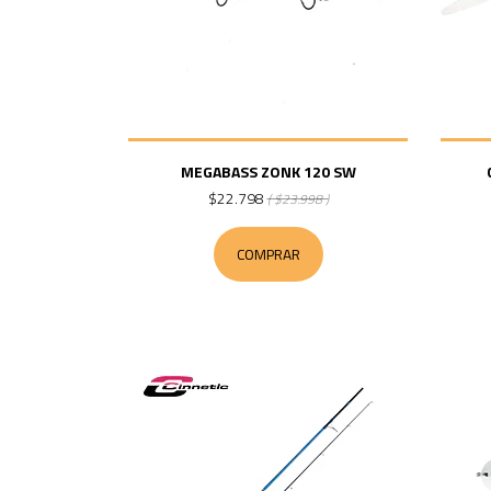
MEGABASS ZONK 120 SW
$22.798
( $23.998 )
COMPRAR