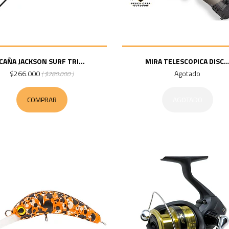
CAÑA JACKSON SURF TRI...
MIRA TELESCOPICA DISC..
$266.000
Agotado
( $280.000 )
COMPRAR
AGOTADO