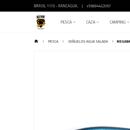
BRASIL 1173 - RANCAGUA,
|
+56994422067
PESCA
CAZA
CAMPING
PESCA
SEÑUELOS AGUA SALADA
MEGABA