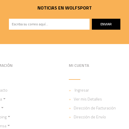
NOTICIAS EN WOLFSPORT
ENVIAR
MACIÓN
MI CUENTA
acto
Ingresar
a
Ver mis Detalles
Dirección de Facturación
ping
Dirección de Envío
ensa