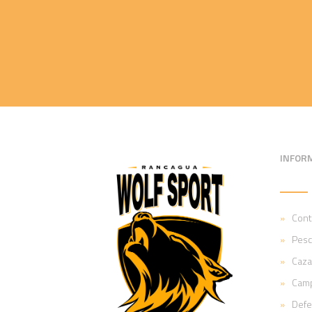
INFOR
Cont
Pesc
Caza
Cam
Def