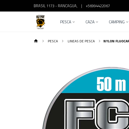
BRASIL 1173 - RANCAGUA,
|
+56994422067
PESCA
CAZA
CAMPING
PESCA
LINEAS DE PESCA
NYLON FLUOCAR