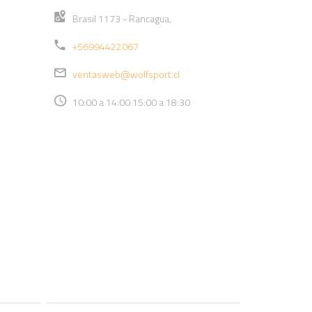
Brasil 1173 - Rancagua,
+56994422067
ventasweb@wolfsport.cl
10:00 a 14:00 15:00 a 18:30