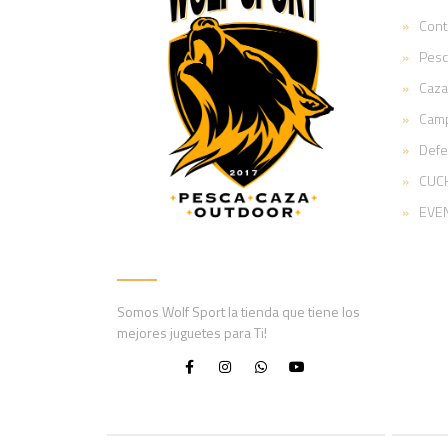
Cont
Pesc
Caza
Cam
Def
CUCH
EVE
Somos Wolf Sport la tienda que tiene los
mejores juguetes para Ti!