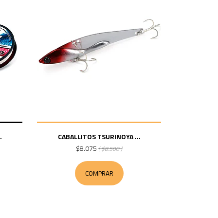
.
CABALLITOS TSURINOYA ...
$8.075
( $8.500 )
COMPRAR