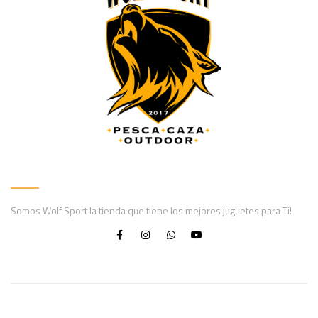
Somos Wolf Sport la tienda que tiene los mejores juguetes para Ti!