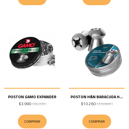
POSTON GAMO EXPANDER
POSTON H&N BARACUDA H...
$3.990
$10.260
( $4.200 )
( $10.800 )
COMPRAR
COMPRAR