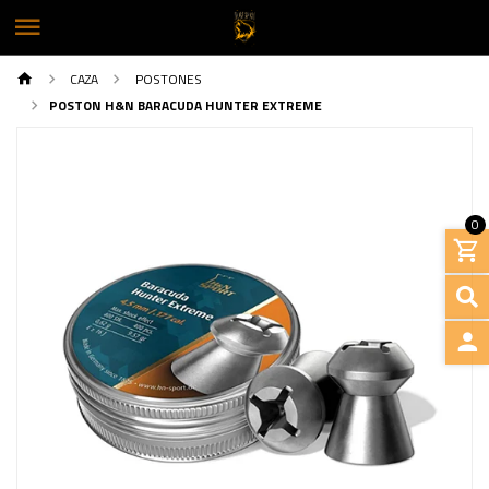
CAZA
POSTONES
POSTON H&N BARACUDA HUNTER EXTREME
0
INGRE
Previous
Next