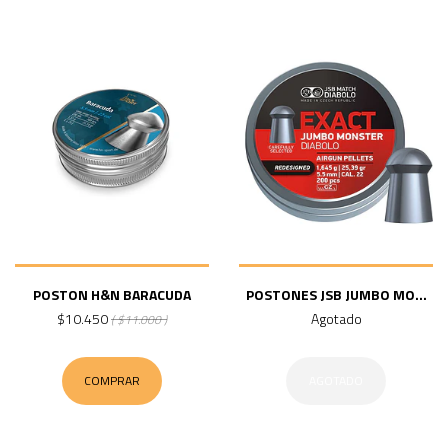
POSTON H&N BARACUDA
POSTONES JSB JUMBO MO...
$10.450
Agotado
( $11.000 )
COMPRAR
AGOTADO