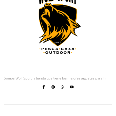
Somos Wolf Sport la tienda que tiene los mejores juguetes para Ti!