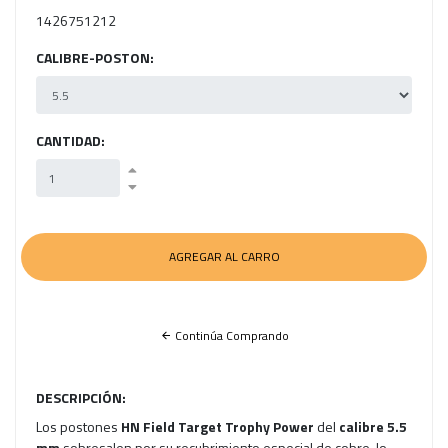
1426751212
CALIBRE-POSTON:
CANTIDAD:
Continúa Comprando
DESCRIPCIÓN:
Los postones
HN Field Target Trophy Power
del
calibre 5.5
mm
sobresalen por su recubrimiento especial de cobre, lo