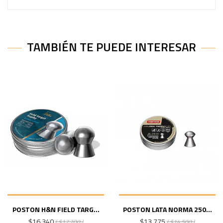
TAMBIÉN TE PUEDE INTERESAR
POSTON H&N FIELD TARG...
POSTON LATA NORMA 250...
$16.340
$13.775
( $17.200 )
( $14.500 )