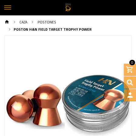
CAZA
POSTONES
POSTON H&N FIELD TARGET TROPHY POWER
0
INGRE
Previous
Next