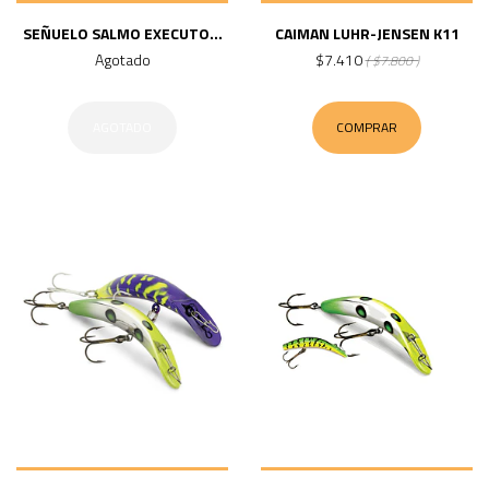
SEÑUELO SALMO EXECUTO...
CAIMAN LUHR-JENSEN K11
Agotado
$7.410
( $7.800 )
AGOTADO
COMPRAR