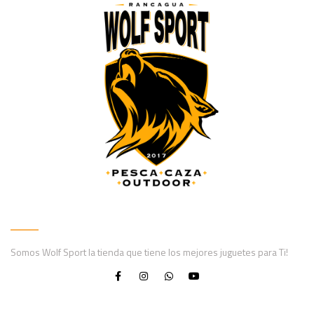
Somos Wolf Sport la tienda que tiene los mejores juguetes para Ti!