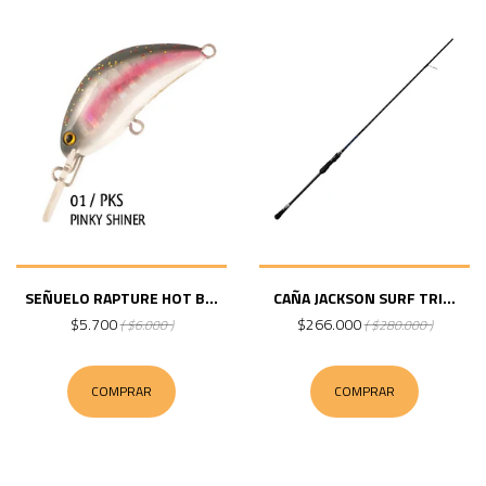
SEÑUELO RAPTURE HOT B...
CAÑA JACKSON SURF TRI...
$5.700
$266.000
( $6.000 )
( $280.000 )
COMPRAR
COMPRAR