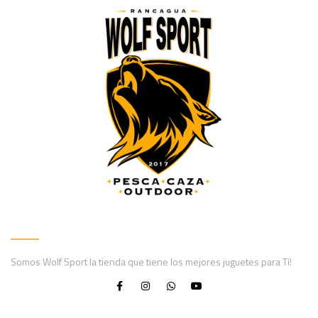
Somos Wolf Sport la tienda que tiene los mejores juguetes para Ti!