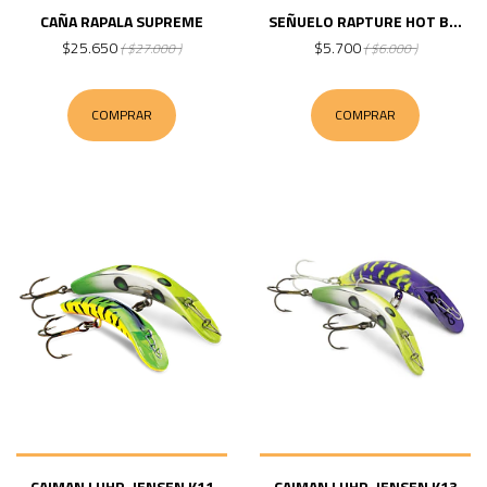
CAÑA RAPALA SUPREME
SEÑUELO RAPTURE HOT B...
$25.650
$5.700
( $27.000 )
( $6.000 )
COMPRAR
COMPRAR
CAIMAN LUHR-JENSEN K11
CAIMAN LUHR-JENSEN K13