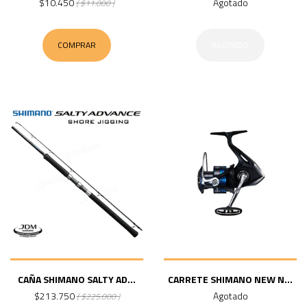
$10.450
Agotado
( $11.000 )
COMPRAR
AGOTADO
CAÑA SHIMANO SALTY AD...
CARRETE SHIMANO NEW N...
$213.750
Agotado
( $225.000 )