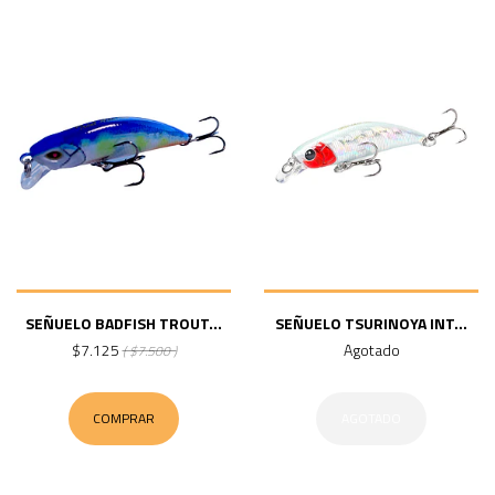
SEÑUELO BADFISH TROUT...
SEÑUELO TSURINOYA INT...
$7.125
Agotado
( $7.500 )
COMPRAR
AGOTADO