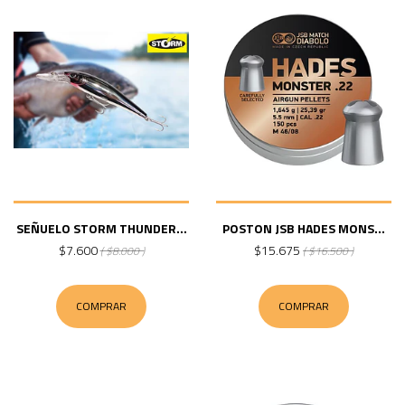
SEÑUELO STORM THUNDER...
POSTON JSB HADES MONS...
$7.600
$15.675
( $8.000 )
( $16.500 )
COMPRAR
COMPRAR