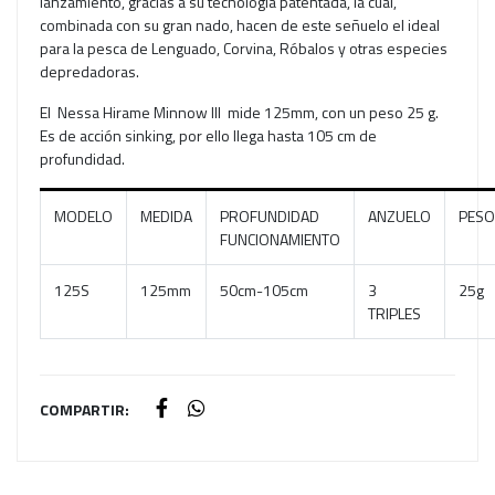
lanzamiento, gracias a su tecnología patentada, la cuál,
combinada con su gran nado, hacen de este señuelo el ideal
para la pesca de Lenguado, Corvina, Róbalos y otras especies
depredadoras.
El Nessa Hirame Minnow III mide 125mm, con un peso 25 g.
Es de acción sinking, por ello llega hasta 105 cm de
profundidad.
MODELO
MEDIDA
PROFUNDIDAD
ANZUELO
PESO
FUNCIONAMIENTO
125S
125mm
50cm-105cm
3
25g
TRIPLES
COMPARTIR: