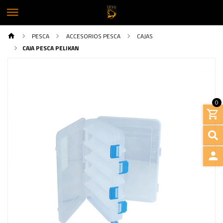
PESCA
ACCESORIOS PESCA
CAJAS
CAJA PESCA PELIKAN
0
INGRE
Previous
Next