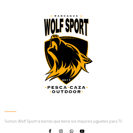
Somos Wolf Sport la tienda que tiene los mejores juguetes para Ti!