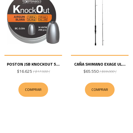
POSTON JSB KNOCKOUT 5...
CAÑA SHIMANO EXAGE UL...
$16.625
$65.550
( $17.500 )
( $69.000 )
COMPRAR
COMPRAR