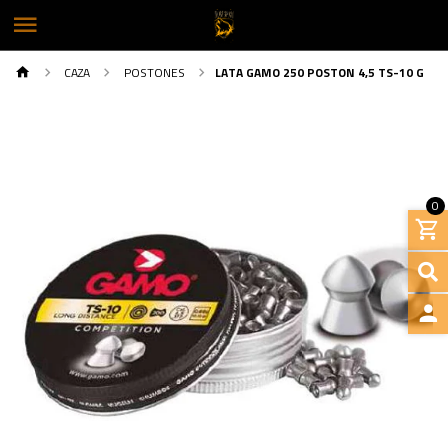
CAZA
POSTONES
LATA GAMO 250 POSTON 4,5 TS-10 G
0
INGRE