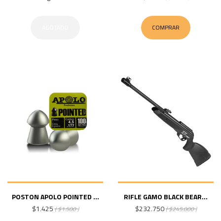
AGOTADO
COMPRAR
POSTON APOLO POINTED ...
RIFLE GAMO BLACK BEAR...
$1.425
$232.750
( $1.500 )
( $245.000 )