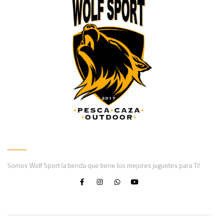
Somos Wolf Sport la tienda que tiene los mejores juguetes para Ti!