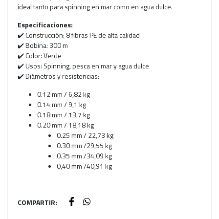
ideal tanto para spinning en mar como en agua dulce.
Especificaciones:
✔️ Construcción: 8 fibras PE de alta calidad
✔️ Bobina: 300 m
✔️ Color: Verde
✔️ Usos: Spinning, pesca en mar y agua dulce
✔️ Diámetros y resistencias:
0.12 mm / 6,82 kg
0.14 mm / 9,1 kg
0.18 mm / 13,7 kg
0.20 mm / 18,18 kg
0.25 mm / 22,73 kg
0.30 mm /29,55 kg
0.35 mm /34,09 kg
0,40 mm /40,91 kg
COMPARTIR: