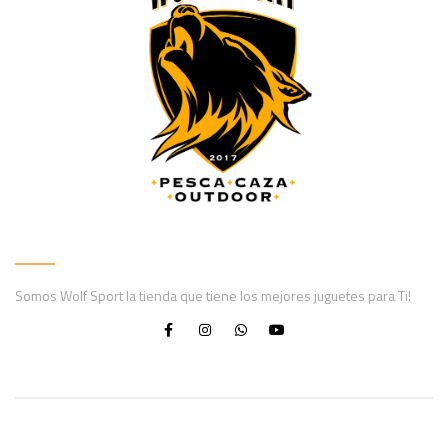
Somos Wolf Sport la tienda que tiene los mejores juguetes para Ti!