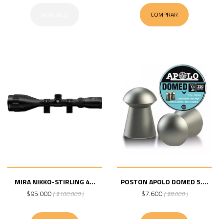
AGOTADO
COMPRAR
MIRA NIKKO-STIRLING 4...
POSTON APOLO DOMED 5....
$95.000
$7.600
( $100.000 )
( $8.000 )