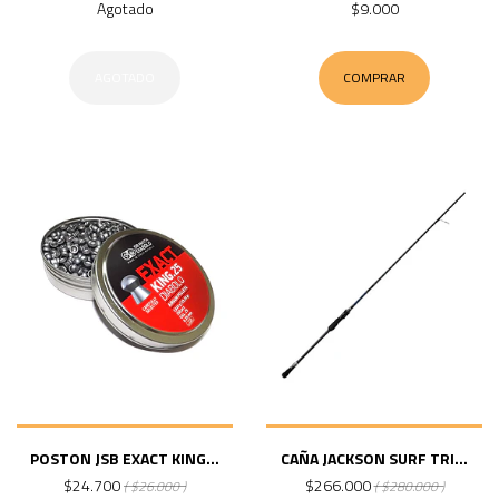
Agotado
$9.000
AGOTADO
COMPRAR
POSTON JSB EXACT KING...
CAÑA JACKSON SURF TRI...
$24.700
$266.000
( $26.000 )
( $280.000 )