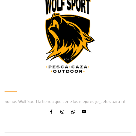
Somos Wolf Sport la tienda que tiene los mejores juguetes para Ti!