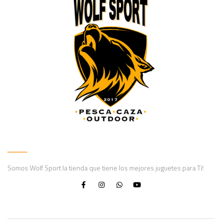
Somos Wolf Sport la tienda que tiene los mejores juguetes para Ti!